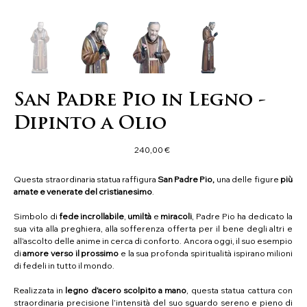
San Padre Pio in Legno -
Dipinto a Olio
Prezzo
240,00 €
Questa straordinaria statua raffigura
San Padre Pio,
una delle figure
più
amate e venerate del cristianesimo
.
Simbolo di
fede incrollabile
,
umiltà
e
miracoli
, Padre Pio ha dedicato la
sua vita alla preghiera, alla sofferenza offerta per il bene degli altri e
all’ascolto delle anime in cerca di conforto. Ancora oggi, il suo esempio
di
amore verso il prossimo
e la sua profonda spiritualità ispirano milioni
di fedeli in tutto il mondo.
Realizzata in
legno d’acero scolpito a mano
, questa statua cattura con
straordinaria precisione l’intensità del suo sguardo sereno e pieno di