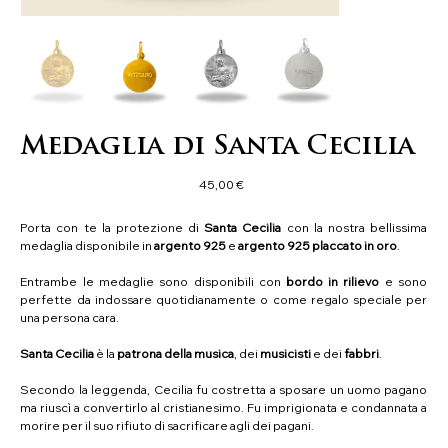
Medaglia di Santa Cecilia
Prezzo
45,00 €
Porta con te la protezione di
Santa Cecilia
con la nostra bellissima
medaglia disponibile in
argento
925
e
argento 925 placcato in oro
.
Entrambe le medaglie sono disponibili con
bordo in rilievo
e sono
perfette da indossare quotidianamente o come regalo speciale per
una persona cara.
Santa Cecilia
è la
patrona della musica
, dei
musicisti
e dei
fabbri
.
Secondo la leggenda, Cecilia fu costretta a sposare un uomo pagano
ma riuscì a convertirlo al cristianesimo. Fu imprigionata e condannata a
morire per il suo rifiuto di sacrificare agli dei pagani.