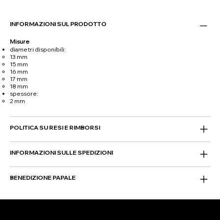
INFORMAZIONI SUL PRODOTTO
Misure
diametri disponibili:
13 mm
15 mm
16 mm
17 mm
18 mm
spessore:
2 mm
POLITICA SU RESI E RIMBORSI
INFORMAZIONI SULLE SPEDIZIONI
BENEDIZIONE PAPALE