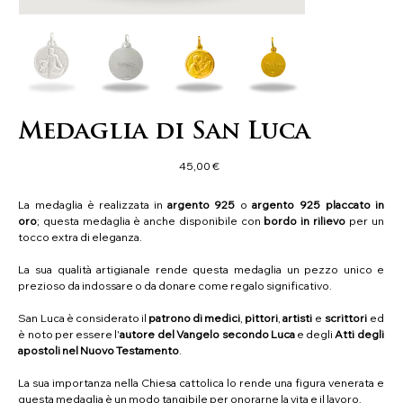
Medaglia di San Luca
Prezzo
45,00 €
La medaglia è realizzata in
argento 925
o
argento 925 placcato in
oro
; questa medaglia è anche disponibile con
bordo in rilievo
per un
tocco extra di eleganza.
La sua qualità artigianale rende questa medaglia un pezzo unico e
prezioso da indossare o da donare come regalo significativo.
San Luca è considerato il
patrono di medici
,
pittori
,
artisti
e
scrittori
ed
è noto per essere l'
autore del Vangelo secondo Luca
e degli
Atti degli
apostoli nel Nuovo Testamento
.
La sua importanza nella Chiesa cattolica lo rende una figura venerata e
questa medaglia è un modo tangibile per onorarne la vita e il lavoro.