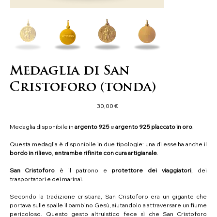
Medaglia di San
Cristoforo (tonda)
Prezzo
30,00 €
Medaglia disponibile in
argento 925
e
argento 925 placcato in oro
.
Questa medaglia è disponibile in due tipologie: una di esse ha anche il
bordo in rilievo
,
entrambe
rifinite con cura artigianale
.
San Cristoforo
è il patrono e
protettore dei viaggiatori
, dei
trasportatori e dei marinai.
Secondo la tradizione cristiana, San Cristoforo era un gigante che
portava sulle spalle il bambino Gesù, aiutandolo a attraversare un fiume
pericoloso. Questo gesto altruistico fece sì che San Cristoforo