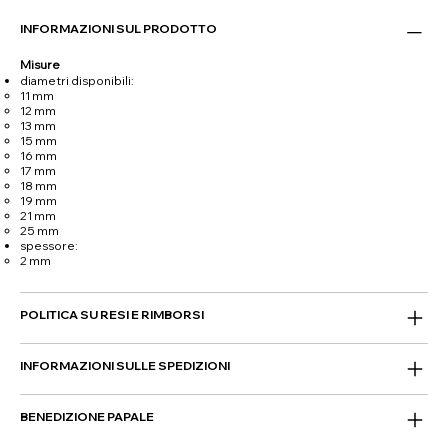
INFORMAZIONI SUL PRODOTTO
Misure
diametri disponibili:
11 mm
12 mm
13 mm
15 mm
16 mm
17 mm
18 mm
19 mm
21 mm
25 mm
spessore:
2 mm
POLITICA SU RESI E RIMBORSI
INFORMAZIONI SULLE SPEDIZIONI
BENEDIZIONE PAPALE