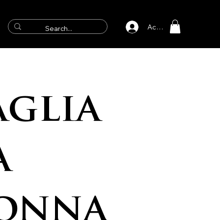
Accedi
glia
a
onna