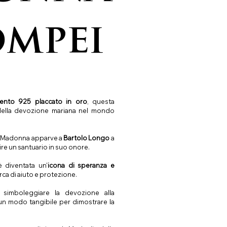
ompei
ento 925 placcato in oro
, questa
della devozione mariana nel mondo
a Madonna apparve a
Bartolo Longo
a
ruire un santuario in suo onore.
è diventata un'
icona di speranza e
rca di aiuto e protezione.
simboleggiare la devozione alla
n modo tangibile per dimostrare la