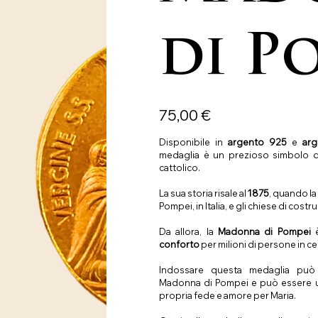
di P
Prezzo
75,00 €
Disponibile in
argento 925
e
arg
medaglia è un prezioso simbolo 
cattolico.
La sua storia risale al
1875
, quando l
Pompei, in Italia, e gli chiese di cost
Da allora, la
Madonna di Pompei
conforto
per milioni di persone in ce
Indossare questa medaglia può 
Madonna di Pompei e può essere u
propria fede e amore per Maria.