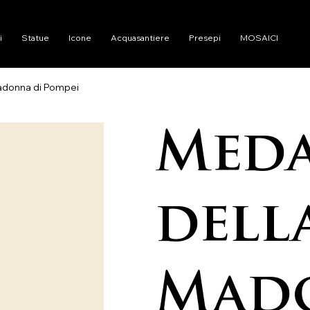
i
Statue
Icone
Acquasantiere
Presepi
MOSAICI
adonna di Pompei
Meda
dell
Mad