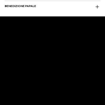
BENEDIZIONE PAPALE
SEGUICI
Instagram
Facebook
Iscriviti