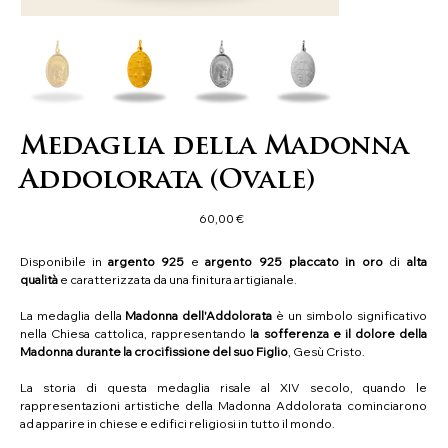
Medaglia della Madonna
Addolorata (Ovale)
Prezzo
60,00 €
Disponibile in
argento 925
e
argento 925 placcato in oro
di
alta
qualità
e caratterizzata da una finitura artigianale.
La medaglia della
Madonna dell'Addolorata
è un simbolo significativo
nella Chiesa cattolica, rappresentando l
a sofferenza e il dolore della
Madonna durante la crocifissione del suo Figlio
, Gesù Cristo.
La storia di questa medaglia risale al XIV secolo, quando le
rappresentazioni artistiche della Madonna Addolorata cominciarono
ad apparire in chiese e edifici religiosi in tutto il mondo.