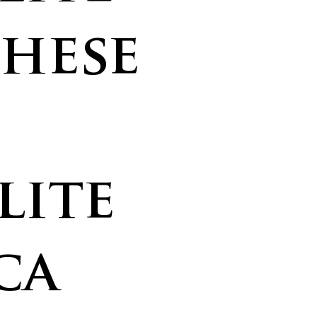
hese
ite
ca