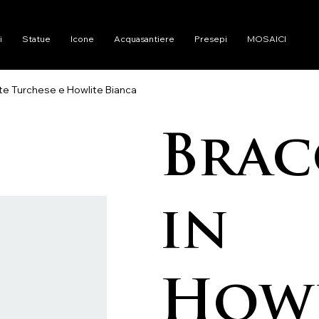
i
Statue
Icone
Acquasantiere
Presepi
MOSAICI
ite Turchese e Howlite Bianca
Brac
in
Howl