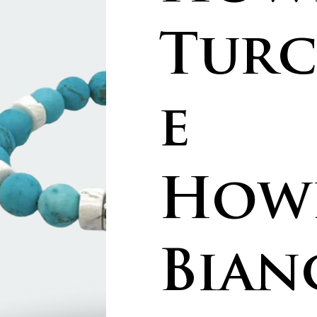
Turc
e
Howl
Bian