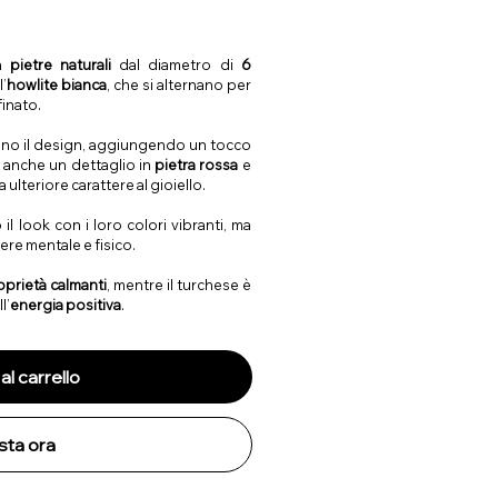
on
pietre naturali
dal diametro di
6
l’
howlite bianca
, che si alternano per
inato.
ono il design, aggiungendo un tocco
e anche un dettaglio in
pietra rossa
e
ulteriore carattere al gioiello.
il look con i loro colori vibranti, ma
ere mentale e fisico.
oprietà calmanti
, mentre il turchese è
l’
energia positiva
.
al carrello
sta ora