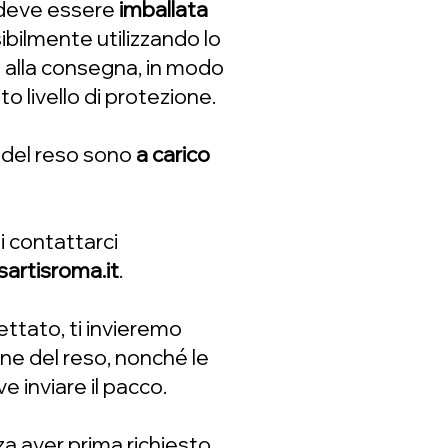
 deve essere
imballata
sibilmente utilizzando lo
 alla consegna, in modo
o livello di protezione.
 del reso sono
a carico
oi contattarci
rtisroma.it
.
ettato, ti invieremo
one del reso, nonché le
e inviare il pacco.
enza aver prima richiesto