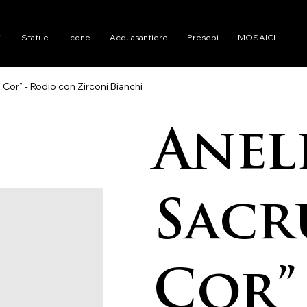
i
Statue
Icone
Acquasantiere
Presepi
MOSAICI
Cor” - Rodio con Zirconi Bianchi
Anel
Sac
Cor” 