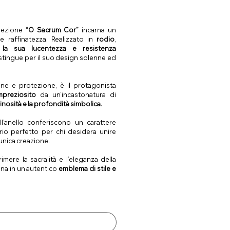
llezione
“O Sacrum Cor”
incarna un
à e raffinatezza. Realizzato in
rodio
,
la sua lucentezza e resistenza
distingue per il suo design solenne ed
ne e protezione, è il protagonista
mpreziosito
da un’incastonatura di
inosità e la profondità simbolica
.
l’anello conferiscono un carattere
rio perfetto per chi desidera unire
’unica creazione.
mere la sacralità e l’eleganza della
ona in un autentico
emblema di stile e