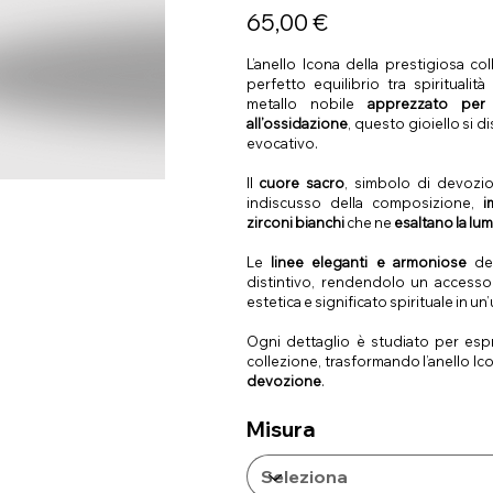
Prezzo
65,00 €
L’anello Icona della prestigiosa co
perfetto equilibrio tra spiritualit
metallo nobile
apprezzato per 
all’ossidazione
, questo gioiello si 
evocativo.
Il
cuore sacro
, simbolo di devozio
indiscusso della composizione,
i
zirconi bianchi
che ne
esaltano la lum
Le
linee eleganti e armoniose
del
distintivo, rendendolo un accesso
estetica e significato spirituale in un
Ogni dettaglio è studiato per espri
collezione, trasformando l’anello Ic
devozione
.
Misura