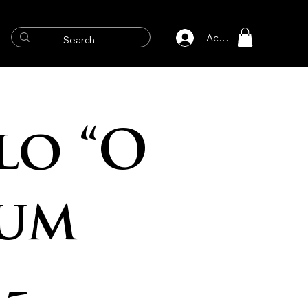
Accedi
lo “O
rum
-