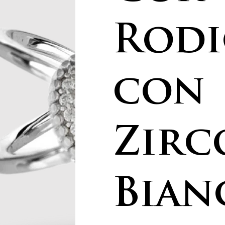
Rod
con
Zirc
Bian