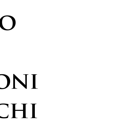
io
oni
chi