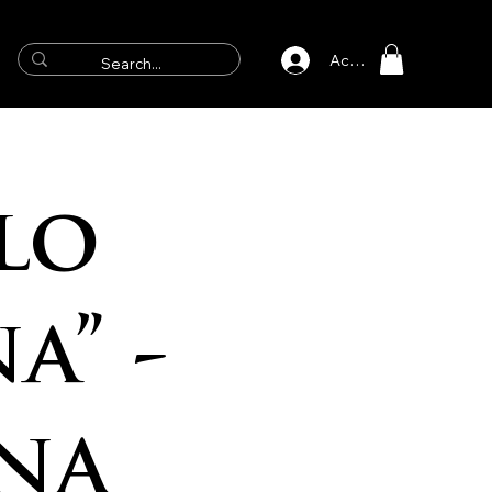
Accedi
lo
a” -
na