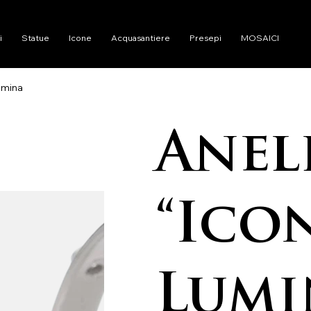
i
Statue
Icone
Acquasantiere
Presepi
MOSAICI
Lumina
Anel
“Icon
Lumi