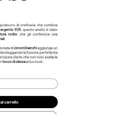
apolavoro di oreficeria che combina
n
argento 925
, questo anello è stato
itura rodio
, che gli conferisce una
ali
.
stonata di
zirconi bianchi
aggiunge un
simboleggiando la fusione perfetta tra
 un'opera d'arte che non solo esalta la
un
tocco di classe
al tuo look.
al carrello