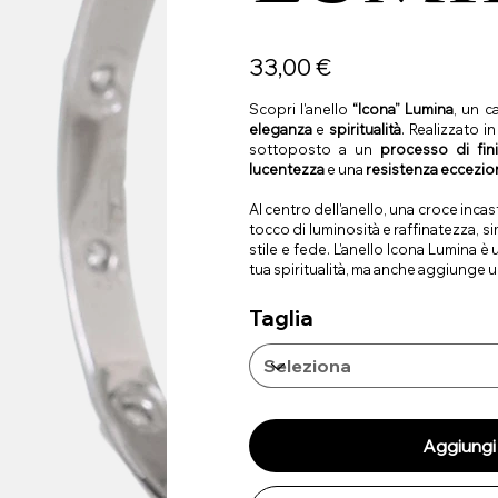
Prezzo
33,00 €
Scopri l'anello
“Icona” Lumina
, un c
eleganza
e
spiritualità
. Realizzato i
sottoposto a un
processo di fin
lucentezza
e una
resistenza eccezion
Al centro dell'anello, una croce inca
tocco di luminosità e raffinatezza, 
stile e fede. L'anello Icona Lumina è
tua spiritualità, ma anche aggiunge 
Taglia
Aggiungi 