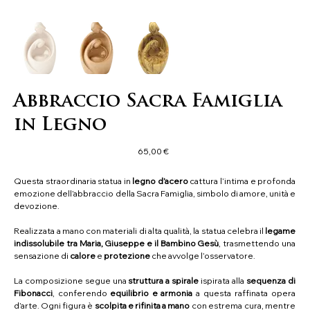
Abbraccio Sacra Famiglia
in Legno
Prezzo
65,00 €
Questa straordinaria statua in
legno d’acero
cattura l’intima e profonda
emozione dell’abbraccio della Sacra Famiglia, simbolo di amore, unità e
devozione.
Realizzata a mano con materiali di alta qualità, la statua celebra il
legame
indissolubile tra Maria, Giuseppe e il Bambino Gesù
, trasmettendo una
sensazione di
calore
e
protezione
che avvolge l’osservatore.
La composizione segue una
struttura a spirale
ispirata alla
sequenza di
Fibonacci
, conferendo
equilibrio e armonia
a questa raffinata opera
d’arte. Ogni figura è
scolpita e rifinita a mano
con estrema cura, mentre