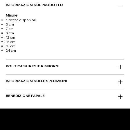
INFORMAZIONI SUL PRODOTTO
Misure
altezze disponibili:
5 cm
7 cm
9 cm
12 cm
15 cm
18 cm
24 cm
POLITICA SU RESI E RIMBORSI
INFORMAZIONI SULLE SPEDIZIONI
BENEDIZIONE PAPALE