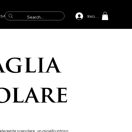
Iniciar sesión
SAICOS
glia
olare
 elegante scapolare, un gioiello intriso