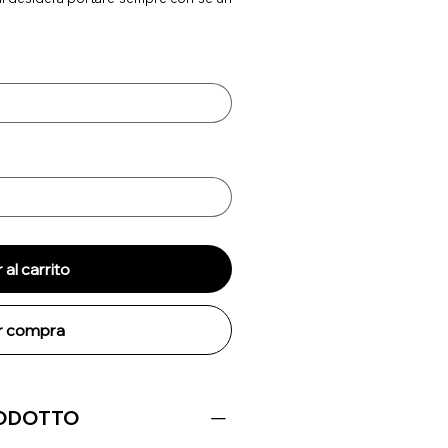
al carrito
ar compra
RODOTTO