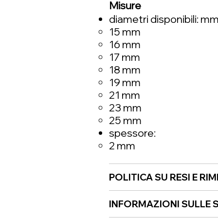
Misure
diametri disponibili: m
15 mm
16 mm
17 mm
18 mm
19 mm
21 mm
23 mm
25 mm
spessore:
2 mm
POLITICA SU RESI E RI
INFORMAZIONI SULLE S