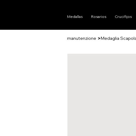
Medallas
Rosarios
Crucifijos
>
manutenzione
Medaglia Scapol