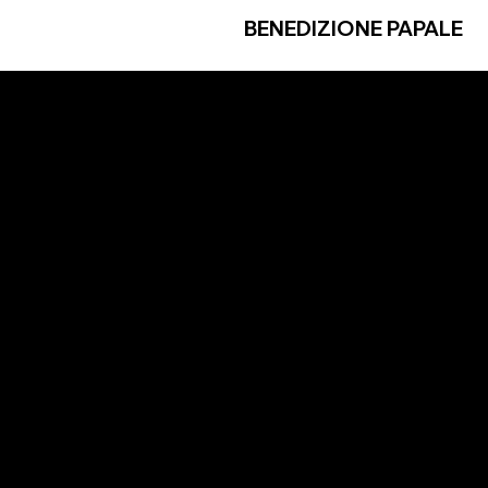
BENEDIZIONE PAPALE
LES
SÍGANOS
y condiciones
Instagram
e Privacidad
Facebook