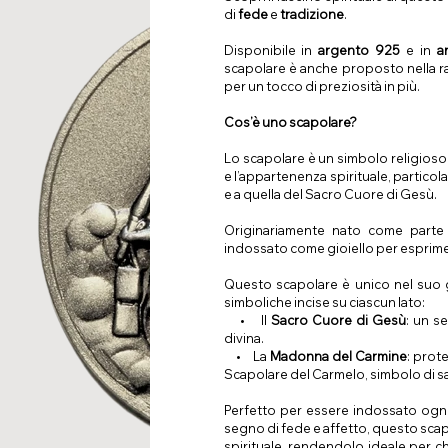
di
fede
e
tradizione
.
Disponibile in
argento 925
e in
a
scapolare è anche proposto nella r
per un tocco di preziosità in più.
Cos’è uno scapolare?
Lo scapolare è un simbolo religioso
e l’appartenenza spirituale, partico
e a quella del Sacro Cuore di Gesù.
Originariamente nato come parte 
indossato come gioiello per esprime
Questo scapolare è unico nel suo g
simboliche incise su ciascun lato:
• Il
Sacro Cuore di Gesù
: un s
divina.
• La
Madonna del Carmine
: prot
Scapolare del Carmelo, simbolo di s
Perfetto per essere indossato ogn
segno di fede e affetto, questo sca
spirituale, rendendolo ideale per 