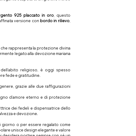
rgento 925 placcato in oro
, questo
affinata versione con
bordo in rilievo
,
 che rappresenta la protezione divina
larmente legato alla devozione mariana
dell’abito religioso, è oggi spesso
re fede e gratitudine.
enere, grazie alle due raffigurazioni
egno d’amore eterno e di protezione
ettrice dei fedeli e dispensatrice dello
alvezza e devozione.
i giorno o per essere regalato come
polare unisce design elegante e valore
chi desidera portare sempre con sé un