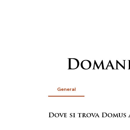
Medallas
Rosarios
C
Domand
General
Dove si trova Domus 