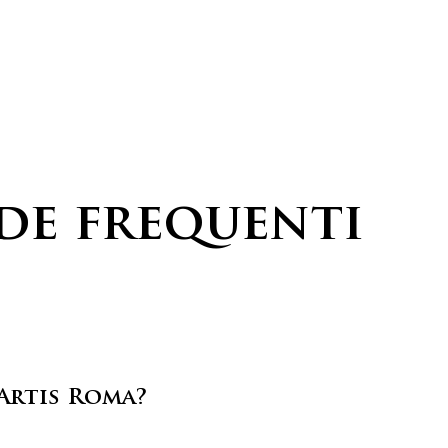
rucifijos
Estatuas
Iconos
Cálices y Pyxes
Accesorios
e frequenti
Artis Roma?