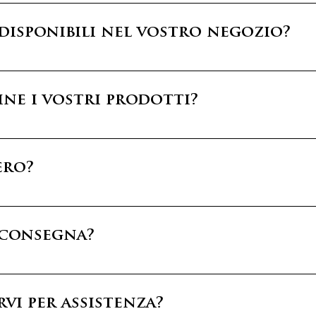
re della città, in Via della Conciliazione, proprio di 
a Roma e il Vaticano.
disponibili nel vostro negozio?
 religiosi, tra cui: • Calici, pissidi e altri articoli l
• Libri religiosi e oggetti da regalo • Souvenir del Giu
ne i vostri prodotti?
ette di acquistare comodamente online tutta la nost
le offerte disponibili.
ero?
ali e internazionali. Puoi acquistare sul nostro sito
e nel mondo.
i consegna?
la destinazione: Italia: 2-5 giorni lavorativi Europa
iceverai un codice di tracciamento per monitorare il 
vi per assistenza?