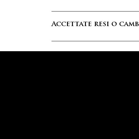
Puoi contattarci tramite: • Tel
nostro negozio a Roma, in via d
Accettate resi o camb
Sì, accettiamo resi e cambi entro 
confezione originale. Le spese di