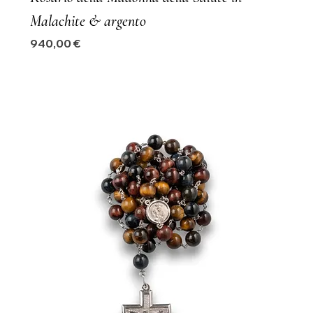
Malachite & argento
Precio
940,00 €