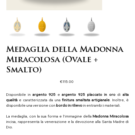
Medaglia della Madonna
Miracolosa (Ovale +
Smalto)
Price
€115.00
Disponibile in
argento 925
e
argento 925 placcato in oro
di
alta
qualità
e caratterizzata da una
finitura smaltata artigianale
. Inoltre, è
disponibile una versione con
bordo in rilievo
in entrambi i materiali.
La medaglia, con la sua forma e l'immagine della
Madonna
Miracolosa
incisa, rappresenta la venerazione e la devozione alla Santa Madre di
Dio.