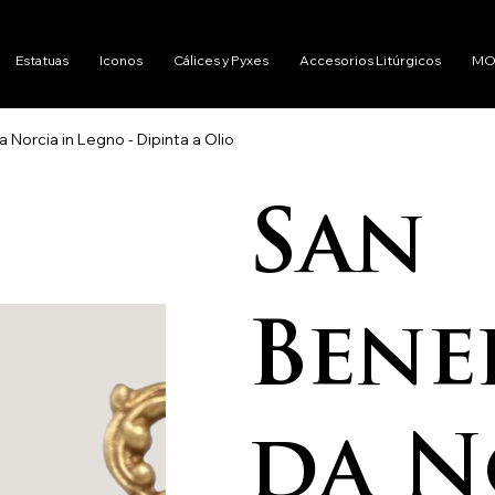
Estatuas
Iconos
Cálices y Pyxes
Accesorios Litúrgicos
MO
Norcia in Legno - Dipinta a Olio
San
Bene
da N