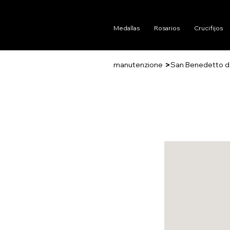
Medallas
Rosarios
Crucifijos
>
manutenzione
San Benedetto da 