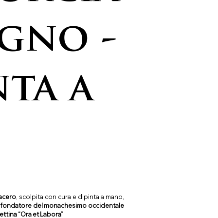
egno -
nta a
acero
, scolpita con cura e dipinta a mano,
fondatore del monachesimo occidentale
ttina “Ora et Labora”
.