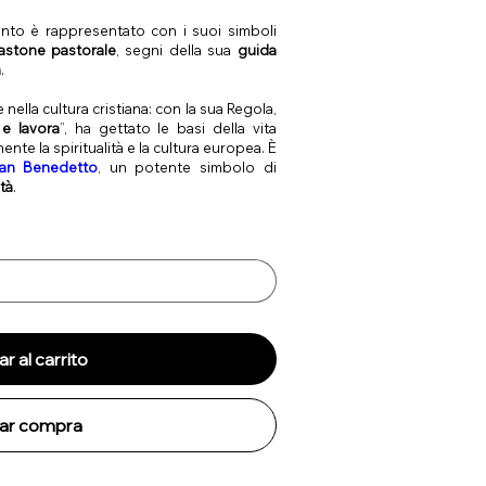
anto è rappresentato con i suoi simboli
astone pastorale
, segni della sua
guida
a
.
nella cultura cristiana: con la sua Regola,
 e lavora
”, ha gettato le basi della vita
e la spiritualità e la cultura europea. È
San Benedetto
, un potente simbolo di
ità
.
r al carrito
zar compra