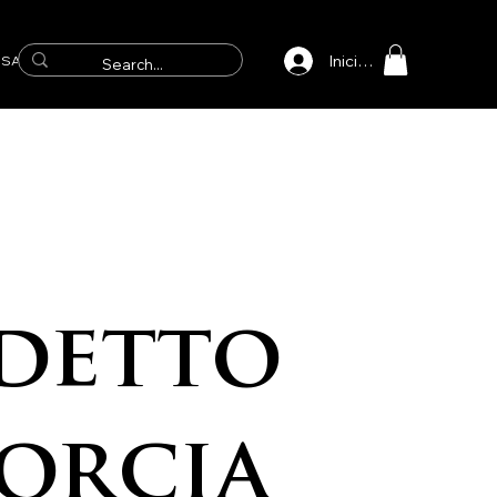
Iniciar sesión
SAICOS
detto
orcia