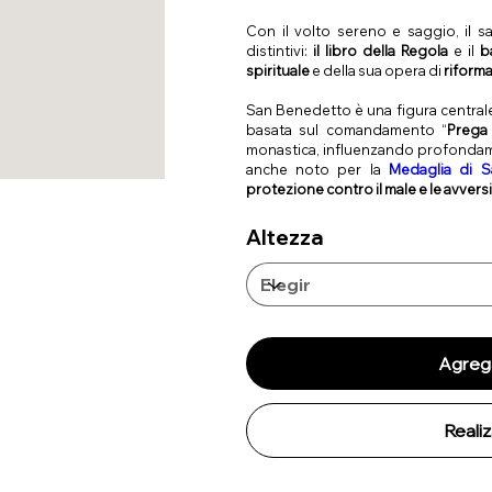
Con il volto sereno e saggio, il s
distintivi:
il libro della Regola
e il
b
spirituale
e della sua opera di
riform
San Benedetto è una figura centrale 
basata sul comandamento “
Prega
monastica, influenzando profondament
anche noto per la
Medaglia di 
protezione contro il male e le avvers
Altezza
Agrega
Reali