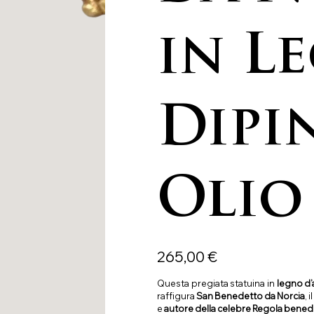
in L
Dipi
Olio
Precio
265,00 €
Questa pregiata statuina in
legno d’
raffigura
San Benedetto da Norcia
, il
e
autore della celebre Regola benede