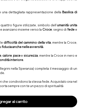
te una dettagliata rappresentazione della
Basilica di
uattro figure stilizzate, simbolo dell’
umanità unita
he avanzano insieme verso la
Croce
, segno di
fede
e
le
difficoltà del cammino della vita
, mentre la Croce,
la
fiducia anche nelle avversità
.
e
,
calore
,
pace
e
sicurezza
, mentre la Croce in nero e
ondità interiore
.
llegrini nella Speranza) completa il messaggio di un
ede.
ari che condividono la stessa fede. Acquistalo ora nel
 porta sempre con te un pezzo di spiritualità
regar al carrito