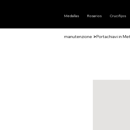
Medallas
Rosarios
Crucifijos
>
manutenzione
Portachiavi in Met