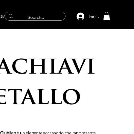
Iniciar sesión
SAICOS
achiavi
etallo
 Giubileo
è un elegante accessorio che rappresenta