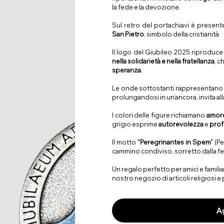
la fede e la devozione.
Sul retro del portachiavi è presen
San Pietro
, simbolo della cristianità
Il logo del Giubileo 2025 riproduce q
nella solidarietà
e
nella fratellanza
, c
speranza
.
Le onde sottostanti rappresentano 
prolungandosi in un’ancora, invita al
I colori delle figure richiamano
amor
grigio esprime
autorevolezza
e
prof
Il motto
“Peregrinantes in Spem”
(Pe
cammino condiviso, sorretto dalla f
Un regalo perfetto per amici e famili
nostro negozio di articoli religiosi e
Ag