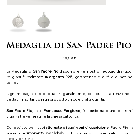
Medaglia di San Padre Pio
Precio
75,00 €
La Medaglia di
San Padre Pio
disponibile nel nostro negozio di articoli
religiosi è realizzata in
argento
925
, garantendo qualità e durata nel
tempo.
Ogni medaglia è prodotta artigianalmente, con cura e attenzione ai
dettagli, risultando in un prodotto unico e di alta qualità.
San Padre Pio
, nato
Francesco Forgione
, è considerato uno dei santi
più amati e venerati nella chiesa cattolica.
Conosciuto per i suoi
stigmate
e i suoi
doni di guarigione
, Padre Pio ha
lasciato un'
impronta indelebile
nella storia della spiritualità e della
devozione cristiana.