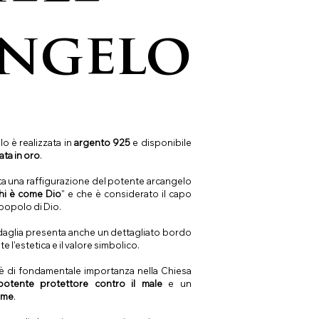
ngelo
o è realizzata in
argento 925
e disponibile
ta in oro
.
ta una raffigurazione del potente arcangelo
hi è come Dio
" e che è considerato il capo
 popolo di Dio.
medaglia presenta anche un dettagliato bordo
e l'estetica e il valore simbolico.
è di fondamentale importanza nella Chiesa
potente protettore contro il male
e un
nime
.