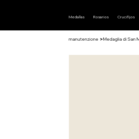
Medallas
Rosarios
Crucifijos
>
manutenzione
Medaglia di San 