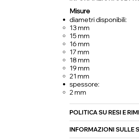
Misure
diametri disponibili:
13 mm
15 mm
16 mm
17 mm
18 mm
19 mm
21 mm
spessore:
2 mm
POLITICA SU RESI E RI
INFORMAZIONI SULLE S