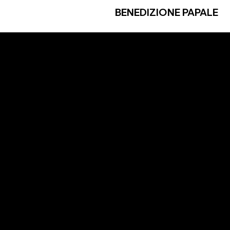
BENEDIZIONE PAPALE
LES
SÍGANOS
y condiciones
Instagram
e Privacidad
Facebook