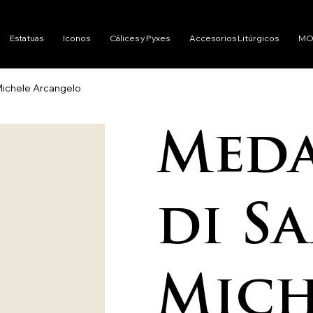
Estatuas
Iconos
Cálices y Pyxes
Accesorios Litúrgicos
MO
Michele Arcangelo
Meda
di S
Mich