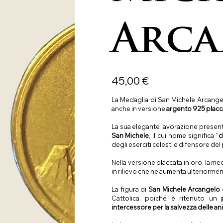
Arca
Precio
45,00 €
La Medaglia di San Michele Arcangel
anche in versione
argento 925 placca
La sua elegante lavorazione presen
San Michele
, il cui nome significa "
c
degli eserciti celesti e difensore del
Nella versione placcata in oro, la 
in rilievo che ne aumenta ulteriorment
La figura di
San Michele Arcangelo
Cattolica, poiché è ritenuto un
intercessore per la salvezza delle a