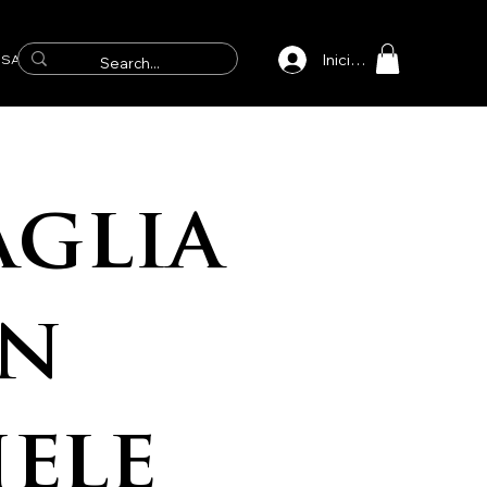
Iniciar sesión
SAICOS
glia
an
ele