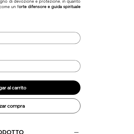
gno di devozione e protezione, in quanto
come un f
orte difensore e guida spirituale
ar al carrito
izar compra
RODOTTO