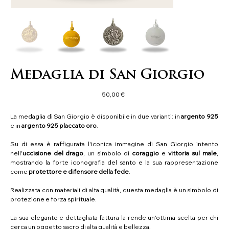
Medaglia di San Giorgio
Precio
50,00 €
La medaglia di San Giorgio è disponibile in due varianti: in
argento 925
e in
argento 925 placcato oro
.
Su di essa è raffigurata l'iconica immagine di San Giorgio intento
nell'
uccisione del drago
, un simbolo di
coraggio
e
vittoria sul male
,
mostrando la forte iconografia del santo e la sua rappresentazione
come
protettore e difensore della fede
.
Realizzata con materiali di alta qualità, questa medaglia è un simbolo di
protezione e forza spirituale.
La sua elegante e dettagliata fattura la rende un'ottima scelta per chi
cerca un oggetto sacro di alta qualità e bellezza.