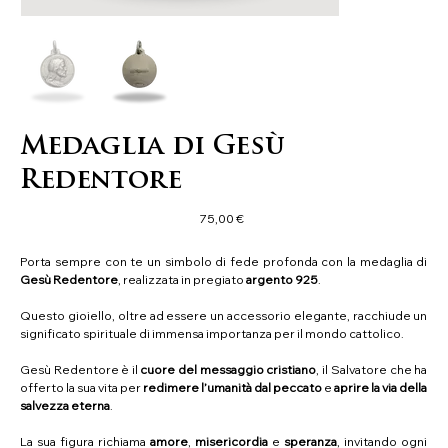
Medaglia di Gesù
Redentore
Precio
75,00 €
Porta sempre con te un simbolo di fede profonda con la medaglia di
Gesù Redentore
, realizzata in pregiato
argento 925
.
Questo gioiello, oltre ad essere un accessorio elegante, racchiude un
significato spirituale di immensa importanza per il mondo cattolico.
Gesù Redentore è il
cuore del messaggio cristiano
, il Salvatore che ha
offerto la sua vita per
redimere l’umanità dal peccato
e
aprire la via della
salvezza eterna
.
La sua figura richiama
amore
,
misericordia
e
speranza
, invitando ogni