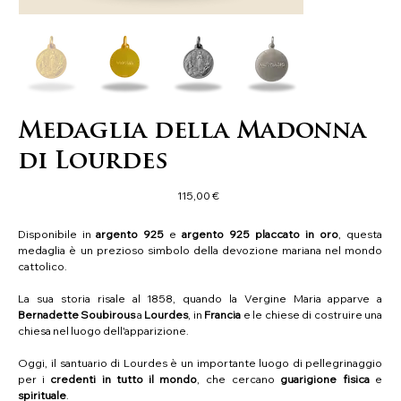
Medaglia della Madonna
di Lourdes
Precio
115,00 €
Disponibile in
argento 925
e
argento 925 placcato in oro
, questa
medaglia è un prezioso simbolo della devozione mariana nel mondo
cattolico.
La sua storia risale al 1858, quando la Vergine Maria apparve a
Bernadette
Soubirous
a
Lourdes
, in
Francia
e le chiese di costruire una
chiesa nel luogo dell'apparizione.
Oggi, il santuario di Lourdes è un importante luogo di pellegrinaggio
per i
credenti in tutto il mondo
, che cercano
guarigione fisica
e
spirituale
.