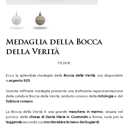
Medaglia della Bocca
della Verità
Precio
75,00 €
Ecco la splendida medaglia della
Bocca della Verità
, ora disponibile
in
argento 925
.
Questa raffinata medaglia presenta una bellissima rappresentazione
della celebre Bocca della Verità, simbolo iconico della
mitologia
e del
folklore romano
.
La Bocca della Verità è una grande
maschera in marmo
, situata nel
portico della
chiesa di Santa Maria in Cosmedin
a Roma, nota per la
leggenda
secondo cui
morderebbe la mano dei bugiardi
.