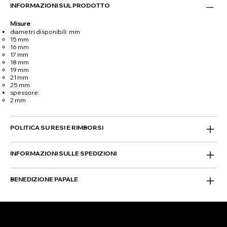
INFORMAZIONI SUL PRODOTTO
Misure
diametri disponibili: mm
15 mm
16 mm
17 mm
18 mm
19 mm
21 mm
25 mm
spessore:
2 mm
POLITICA SU RESI E RIMBORSI
INFORMAZIONI SULLE SPEDIZIONI
BENEDIZIONE PAPALE