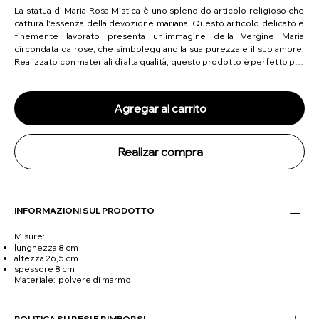
La statua di Maria Rosa Mistica è uno splendido articolo religioso che
cattura l'essenza della devozione mariana. Questo articolo delicato e
finemente lavorato presenta un'immagine della Vergine Maria
circondata da rose, che simboleggiano la sua purezza e il suo amore.
Realizzato con materiali di alta qualità, questo prodotto è perfetto per
la devozione personale, la preghiera o come regalo premuroso per i
propri cari. Porta la grazia e le benedizioni della Beata Madre nella tua
vita con questo squisito articolo religioso.
Agregar al carrito
Realizar compra
INFORMAZIONI SUL PRODOTTO
Misure:
lunghezza 8 cm
altezza 26,5 cm
spessore 8 cm
Materiale: polvere di marmo
POLITICA SU RESI E RIMBORSI