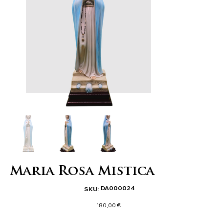
Maria Rosa Mistica
SKU
DA000024
SKU:
DA000024
Precio
180,00 €