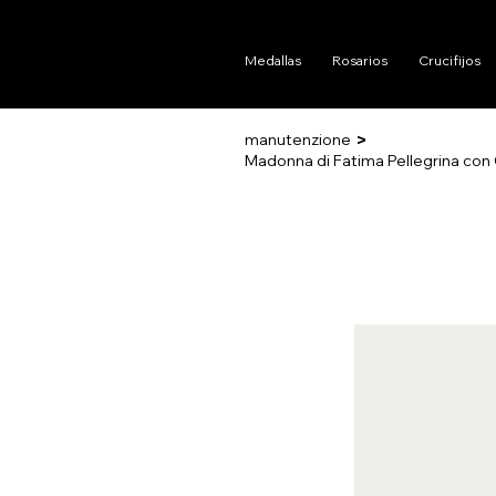
Medallas
Rosarios
Crucifijos
>
manutenzione
Madonna di Fatima Pellegrina con 