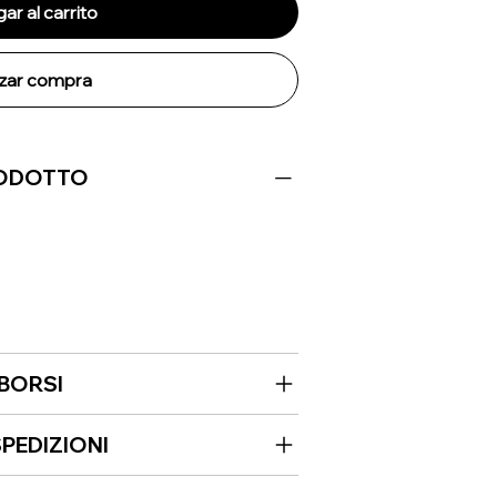
ar al carrito
izar compra
RODOTTO
MBORSI
PEDIZIONI