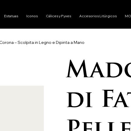
Estatuas
Iconos
Cálices y Pyxes
Accesorios Litúrgicos
MO
Corona – Scolpita in Legno e Dipinta a Mano
Mad
di F