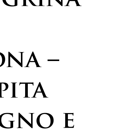
egrina
na –
pita
egno e