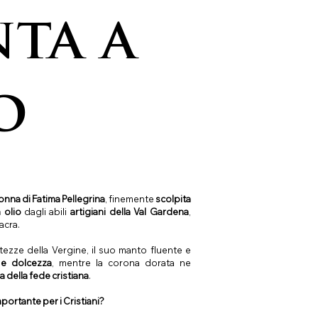
nta a
o
nna di Fatima Pellegrina
, finemente
scolpita
a olio
dagli abili
artigiani della Val Gardena
,
acra.
ttezze della Vergine, il suo manto fluente e
à e dolcezza
, mentre la corona dorata ne
a della fede cristiana
.
portante per i Cristiani?