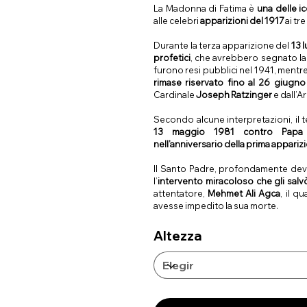
La Madonna di Fatima è
una delle i
alle celebri
apparizioni del 1917
ai tr
Durante la terza apparizione del
13 l
profetici
, che avrebbero segnato la 
furono resi pubblici nel 1941, mentr
rimase riservato fino al 26 giugn
Cardinale
Joseph Ratzinger
e dall’
Secondo alcune interpretazioni, il te
13 maggio 1981 contro Papa 
nell’anniversario della prima appariz
Il Santo Padre, profondamente dev
l’
intervento miracoloso che gli salvò
attentatore,
Mehmet Ali Agca
, il q
avesse impedito la sua morte.
Altezza