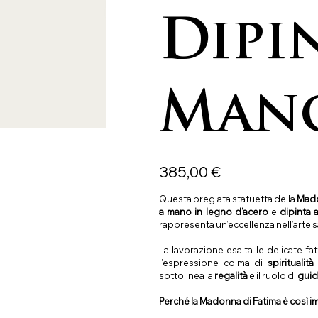
Dipi
Man
Precio
385,00 €
Questa pregiata statuetta della
Mado
a mano in legno d’acero
e
dipinta 
rappresenta un’eccellenza nell’arte s
La lavorazione esalta le delicate fa
l’espressione colma di
spiritualit
sottolinea la
regalità
e il ruolo di
guid
Perché la Madonna di Fatima è così im