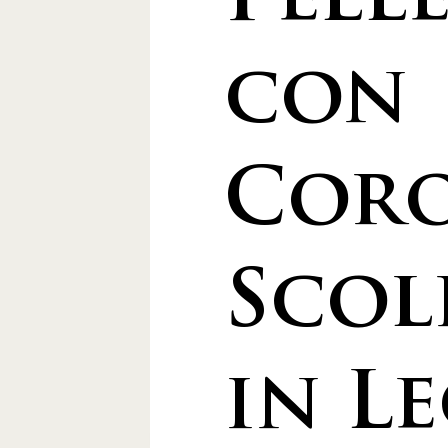
Pell
con
Coro
Scol
in L