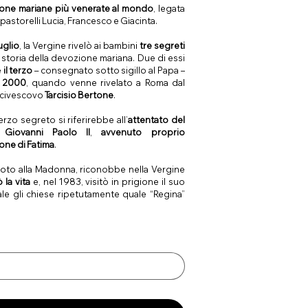
cone mariane più venerate al mondo
, legata
e pastorelli Lucia, Francesco e Giacinta.
uglio
, la Vergine rivelò ai bambini
tre segreti
storia della devozione mariana. Due di essi
e
il terzo
– consegnato sotto sigillo al Papa –
o 2000
, quando venne rivelato a Roma dal
Arcivescovo
Tarcisio
Bertone
.
rzo segreto si riferirebbe all’
attentato del
Giovanni Paolo II
,
avvenuto proprio
ione di Fatima
.
oto alla Madonna, riconobbe nella Vergine
 la vita
e, nel 1983, visitò in prigione il suo
uale gli chiese ripetutamente quale “Regina”