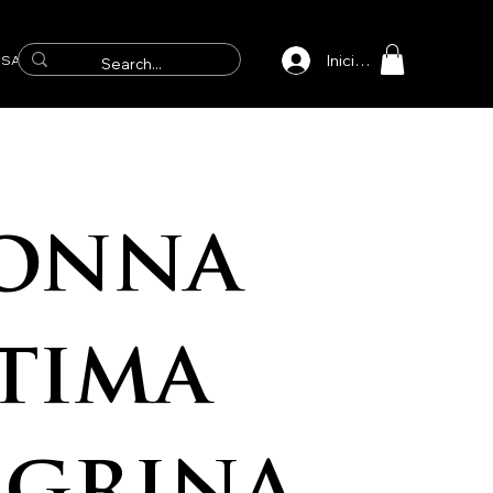
Iniciar sesión
SAICOS
onna
atima