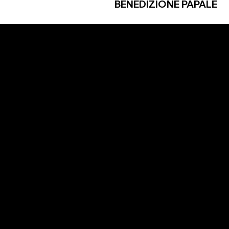
BENEDIZIONE PAPALE
LES
SÍGANOS
y condiciones
Instagram
e Privacidad
Facebook
ón de accesibilidad