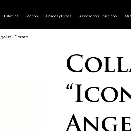
Estatuas
Iconos
Cálices y Pyxes
Accesorios Litúrgicos
MO
ngelus - Dorato
Coll
“Ico
Ange