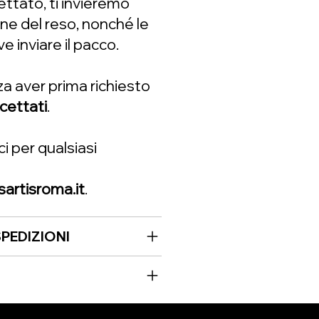
ettato, ti invieremo
one del reso, nonché le
e inviare il pacco.
enza aver prima richiesto
cettati
.
 per qualsiasi
rtisroma.it
.
PEDIZIONI