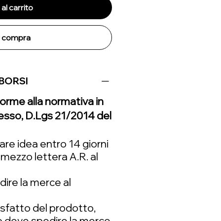
al carrito
r compra
MBORSI
forme alla normativa in
ecesso, D.Lgs 21/2014 del
re idea entro 14 giorni
 mezzo lettera A.R. al
dire la merce al
isfatto del prodotto,
o deve spedire la merce