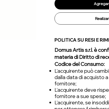
Agregar 
Realiza
POLITICA SU RESI E RI
Domus Artis s.r.l. è con
materia di Diritto di r
Codice del Consumo:
L'acquirente può cambia
dalla data di acquisto a
fornitore;
L'acquirente deve rispe
fornitore a sue spese;
L'acquirente, se insodd
per ottenere il rimbors