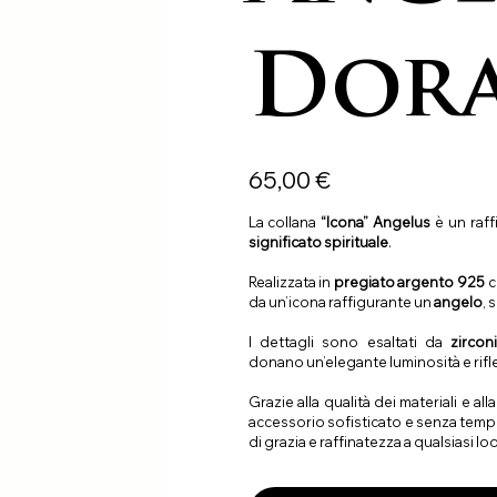
Dor
Precio
65,00 €
La collana
“Icona” Angelus
è un raf
significato spirituale
.
Realizzata in
pregiato argento 925
c
da un’icona raffigurante un
angelo
, 
I dettagli sono esaltati da
zircon
donano un’elegante luminosità e rifles
Grazie alla qualità dei materiali e al
accessorio sofisticato e senza tem
di grazia e raffinatezza a qualsiasi lo