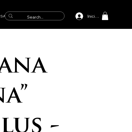
Iniciar sesión
SAICOS
ana
na”
lus -