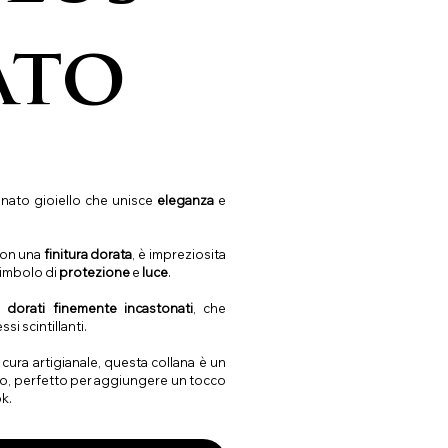
ato
finato gioiello che unisce
eleganza
e
on una
finitura dorata
, è impreziosita
simbolo di
protezione
e
luce
.
i dorati finemente incastonati
, che
si scintillanti.
la cura artigianale, questa collana è un
po, perfetto per aggiungere un tocco
ok.