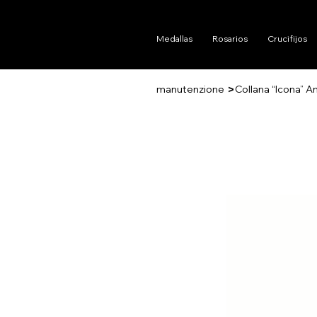
Medallas
Rosarios
Crucifijos
>
manutenzione
Collana “Icona” A