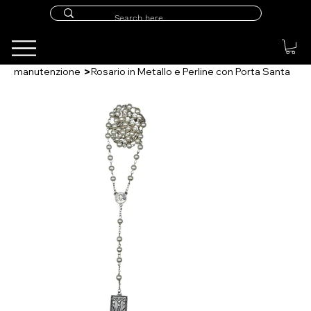
>
manutenzione
Rosario in Metallo e Perline con Porta Santa