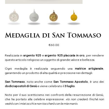
Medaglia di San Tommaso
Price
€60.00
Realizzata in
argento 925
e
argento 925 placcata in oro
, per rendere
questo articolo religioso un oggetto di grande valore e bellezza.
Ogni medaglia è realizzata seguendo una
matrice artigianale
,
garantendo un prodotto di alta qualità e precisione nei dettagli.
San Tommaso
, noto anche come
San Tommaso Apostolo
, è uno dei
dodici apostoli di Gesù
e viene celebrato il
3 luglio
.
Noto per il suo scetticismo nei confronti della resurrezione di Gesù,
che ha portato alla celebre espressione:
«Io non crederò finché non
vedrò con i miei occhi e non toccherò con le mie mani».