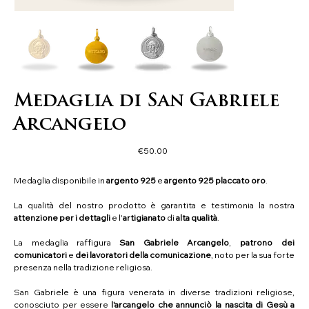
Medaglia di San Gabriele
Arcangelo
Price
€50.00
Medaglia disponibile in
argento 925
e
argento 925 placcato oro
.
La qualità del nostro prodotto è garantita e testimonia la nostra
attenzione per i dettagli
e l'
artigianato
di
alta qualità
.
La medaglia raffigura
San Gabriele Arcangelo
,
patrono dei
comunicatori
e
dei lavoratori della comunicazione
, noto per la sua forte
presenza nella tradizione religiosa.
San Gabriele è una figura venerata in diverse tradizioni religiose,
conosciuto per essere
l'arcangelo che annunciò la nascita di Gesù a