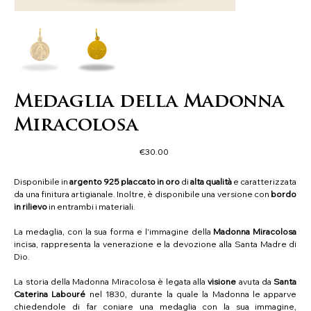
Medaglia della Madonna
Miracolosa
Price
€30.00
Disponibile in
argento 925 placcato in oro
di
alta qualità
e caratterizzata
da una finitura artigianale. Inoltre, è disponibile una versione con
bordo
in rilievo
in entrambi i materiali.
La medaglia, con la sua forma e l'immagine della
Madonna
Miracolosa
incisa, rappresenta la venerazione e la devozione alla Santa Madre di
Dio.
La storia della Madonna Miracolosa è legata alla
visione
avuta da
Santa
Caterina Labouré
nel 1830, durante la quale la Madonna le apparve
chiedendole di far coniare una medaglia con la sua immagine,