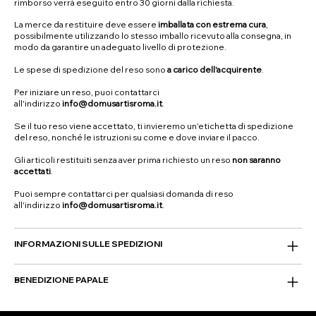
rimborso verrà eseguito entro 30 giorni dalla richiesta.
La merce da restituire deve essere
imballata con estrema cura
,
possibilmente utilizzando lo stesso imballo ricevuto alla consegna, in
modo da garantire un adeguato livello di protezione.
Le spese di spedizione del reso sono
a carico dell'acquirente
.
Per iniziare un reso, puoi contattarci
all'indirizzo
info@domusartisroma.it
.
Se il tuo reso viene accettato, ti invieremo un'etichetta di spedizione
del reso, nonché le istruzioni su come e dove inviare il pacco.
Gli articoli restituiti senza aver prima richiesto un reso
non saranno
accettati
.
Puoi sempre contattarci per qualsiasi domanda di reso
all'indirizzo
info@domusartisroma.it
.
INFORMAZIONI SULLE SPEDIZIONI
BENEDIZIONE PAPALE