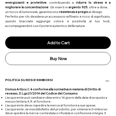
energizzanti e protettive
, contribuendo a
ridurre lo stress e a
migliorare la concentrazione
. Gli inserti in
argento 925
, oltre a donare
un tocco di luminosità, garantiscono
resistenza e pregio
al design.
Perfetto per chi desidera un accessorio raffinato e ricco di significato,
questo bracciale aggiunge colore e positività al tuo look,
accompagnandoti con il potere autentico della natura.
Add to Cart
Buy Now
POLITICA SU RESI E RIMBORSI
Domus Artis s.r.l. è conforme alla normativa in materia di Diritto di
recesso, D.Lgs 21/2014 del Codice del Consumo:
L'acquirente può cambiare idea entro 14 giorni dalla data di acquisto a
mezzo lettera A.R. al fornitore;
L'acquirente deve rispedire la merce al fornitore a sue spese;
L'acquirente, se insoddisfatto del prodotto, per ottenere il rimborso
deve spedire la merce contestata o rifiutata in confezione integra. Il